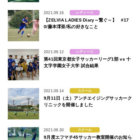
2021.09.16
レディース
【ZELVIA LADIES Diary～繋ぐ～】 #17
0/藤本澪亜/私の好きなこと
2021.09.12
レディース
第41回東京都女子サッカーリーグ1部 vs 十
文字学園女子大学 試合結果
2021.09.14
スクール
9月11日（土）アンチエイジングサッカーク
リニックを開催しました
2021.08.30
スクール
9月度エフマチ45サッカー教室開催のお知ら