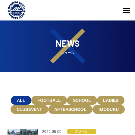
NEWS
ニュース
ALL
FOOTBALL
SCHOOL
LADIES
CLUBEVENT
AFTERSCHOOL
IMODURU
2021.08.05
スクール