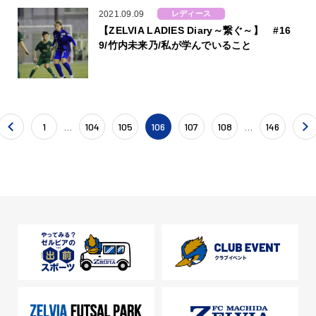
2021.09.09
レディース
【ZELVIA LADIES Diary～繋ぐ～】 #16
9/竹内未来乃/私が学んでいること
1
…
104
105
106
107
108
…
146