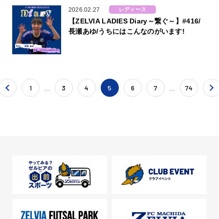
2026.02.27
レディース
【ZELVIA LADIES Diary～繋ぐ～】#416/
長瀬あゆ/うちにはこんなのがいます!
1
…
3
4
5
6
7
…
74