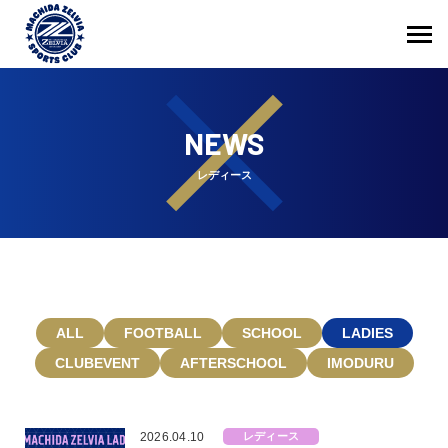
NEWS
レディース
ALL
FOOTBALL
SCHOOL
LADIES
CLUBEVENT
AFTERSCHOOL
IMODURU
2026.04.10
レディース