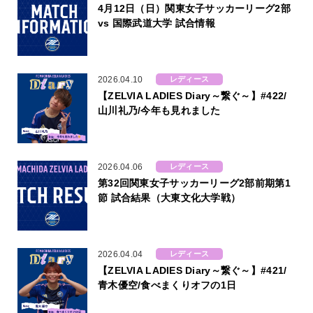
4月12日（日）関東女子サッカーリーグ2部
vs 国際武道大学 試合情報
2026.04.10
レディース
【ZELVIA LADIES Diary～繋ぐ～】#422/
山川礼乃/今年も見れました
2026.04.06
レディース
第32回関東女子サッカーリーグ2部前期第1
節 試合結果（大東文化大学戦）
2026.04.04
レディース
【ZELVIA LADIES Diary～繋ぐ～】#421/
青木優空/食べまくりオフの1日