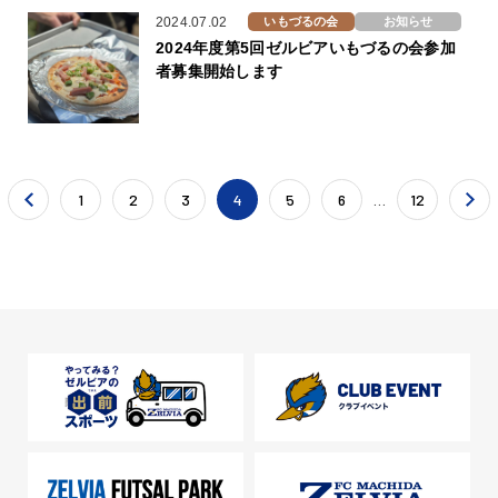
2024.07.02
いもづるの会
お知らせ
2024年度第5回ゼルビアいもづるの会参加
者募集開始します
1
2
3
4
5
6
…
12