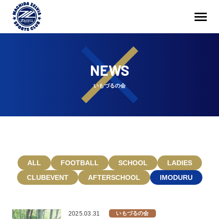
NEWS
いもづるの会
ALL
FOOTBALL
SCHOOL
LADIES
CLUBEVENT
AFTERSCHOOL
IMODURU
2025.03.31
いもづるの会