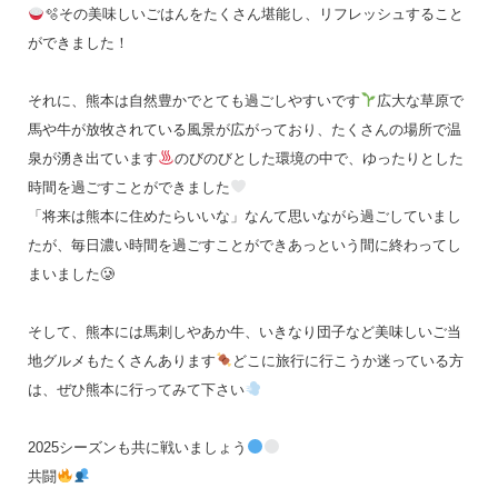
🫧その美味しいごはんをたくさん堪能し、リフレッシュすること
ができました！
それに、熊本は自然豊かでとても過ごしやすいです
広大な草原で
馬や牛が放牧されている風景が広がっており、たくさんの場所で温
泉が湧き出ています
のびのびとした環境の中で、ゆったりとした
時間を過ごすことができました
「将来は熊本に住めたらいいな」なんて思いながら過ごしていまし
たが、毎日濃い時間を過ごすことができあっという間に終わってし
まいました🥲
そして、熊本には馬刺しやあか牛、いきなり団子など美味しいご当
地グルメもたくさんあります
どこに旅行に行こうか迷っている方
は、ぜひ熊本に行ってみて下さい
2025シーズンも共に戦いましょう
共闘